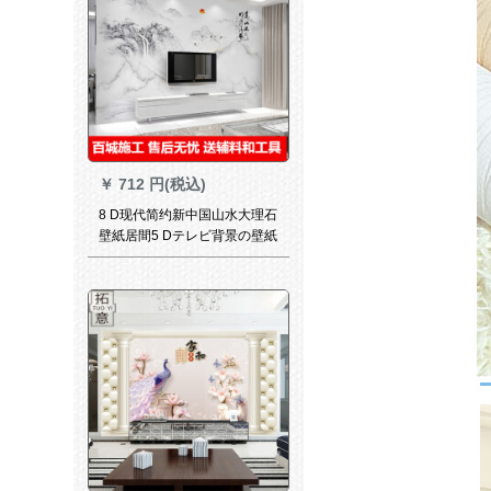
￥
712 円(税込)
8 D现代简约新中国山水大理石
壁紙居間5 Dテレビ背景の壁紙
シムレス3 dカステラ壁画壁布
オーダメディアメディアメデ
ィア壁画