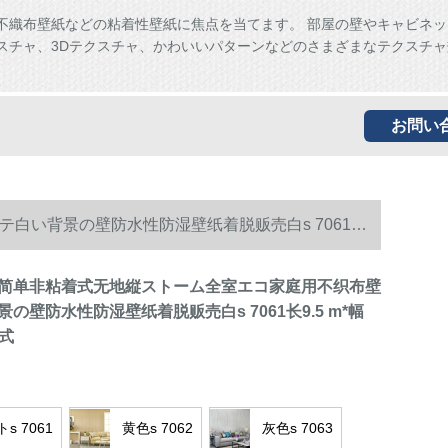
、不織布壁紙などの粘着性壁紙に焦点を当てます。 部屋の壁やキャビネ
スチャ、3Dテクスチャ、かわいいパターンなどのさまざまなテクスチャ
。
お問い
白い背景の壁防水性防湿壁纸着脱贩売白s 7061长
简单非粘着式无地縦ストーム全室エコ家庭用不织布壁
の壁防水性防湿壁纸着脱贩売白s 7061长9.5 m*幅
着式
s 7061
黄色s 7062
灰色s 7063