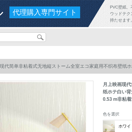
ル
PVC壁紙
代理購入専門サイト
ウッドテク
持たせます
现代简单非粘着式无地縦ストーム全室エコ家庭用不织布壁纸ホテ
0.53 m非粘着式
月上映画现代
纸ホテ白い背景
0.53 m非粘
色を選択
ホワイト