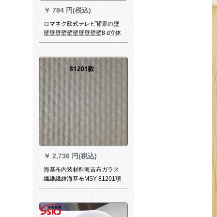
￥
784 円(税込)
ロマネク欧式テレビ背景の壁
壁壁壁壁壁壁壁壁壁壁8 d立体
壁画家が壁布を使って居間ベ
ルソファ5 d現代簡単3 d映画
とテレビのシムムルスの壁紙8
D凹凸のある彫刻シルクの布
をそのまま飾ります。
￥
2,736 円(税込)
海基布内装材料海吉布ガラス
繊維繊維海基布MSY 81201項
（25平方）