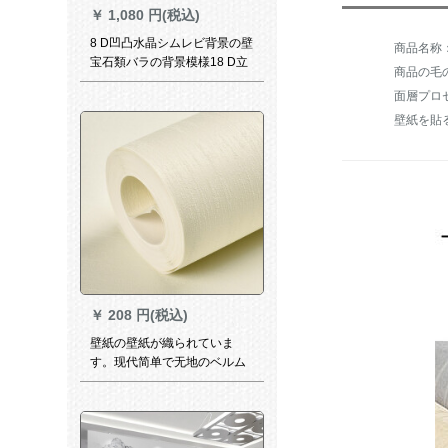
￥
1,080 円(税込)
8 D凹凸水晶シムレビ背景の壁
宝石類バラの背景模様18 D立
商品の毛の
体ベクレム背景の壁壁画シク
面層プロ
布全体の壁紙は18 D（シムレ
ス）凸凹超浮き彫り壁画/平方
壁紙を貼
を拭き取ることができます。
￥
208 円(税込)
壁紙の壁紙が織られていま
す。现代简单で无地のベルム
居間书斎非粘着式です。テス
トを一巻にしてください。长
さは9.2メトル、幅は0.53メト
ルです。SD 0644