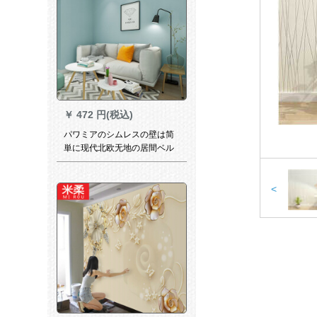
￥
472 円(税込)
パワミアのシムレスの壁は简
単に现代北欧无地の居間ベル
の墨绿全屋背景の壁壁壁壁の
布の花房23-27
<