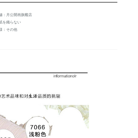
舗：月公開画旗艦店
紙を織らない
様：その他