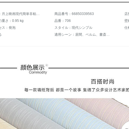
商品名称：月上映画現代簡単非粘着式無地縦ストライプベム居間全屋エコハウス不織布壁紙ホテル白い背景の壁防水性防湿壁紙卸売白s 7061長9.5 m*幅0.53 m非粘着式
商品番号：66850339563
店
重さ：0.95 kg
品番：706
壁
セス：発泡
スタイル：現代シンプル
仕
る
適用シーン：居間、ベルム、書斎、レストラン、ツールシリーズ