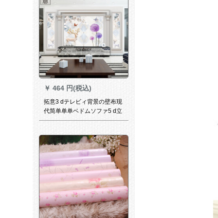
￥
464 円(税込)
拓意3 dテレビィ背景の壁布现
代简单单单ベドムソファ5 d立
体壁画シームレス8 d中国式居
間10 d映画とテレビの壁布16
dシムレスの壁布のShot ping
sp 1繊維水晶