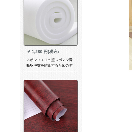
￥
1,280 円(税込)
スポンソエフの壁スポンジ音
吸収冲突を防止するためのデ
ザインされた防振寝床高校低
密度スポンジの窓枠クール中
密度5 cmの厚いスポージング
です。