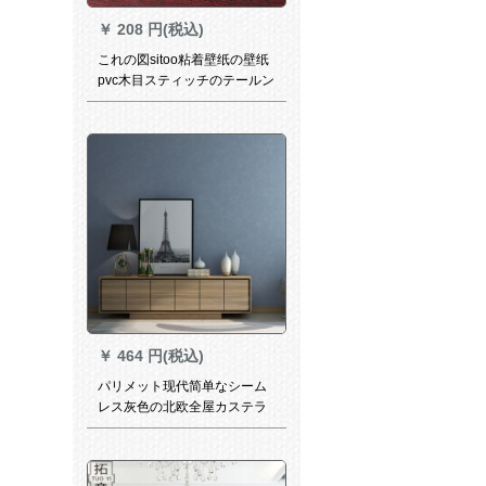
￥
208 円(税込)
これの図sitoo粘着壁纸の壁纸
pvc木目スティッチのテールン
の棚の古のドゥニーアの家具
を贴り付けて45 cm*10 m ST
2091赤い檀を贴り付けます。
￥
464 円(税込)
パリメット现代简单なシーム
レス灰色の北欧全屋カステラ
珪藻泥壁布居間ベルム家装ブ
レッドカラー系