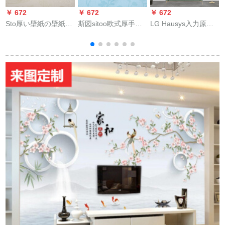
￥ 672
￥ 672
￥ 672
￥
Sto厚い壁紙の壁紙粘
斯図sitoo欧式厚手の
LG Hausys入力原装
着式PVC壁紙テレビ
防水性壁紙60 cm幅の
壁紙漆面縦縞灰色冷
壁ベトオル風背景装
PVC粘着式壁紙ベド
調居間ベム背景の壁
飾45 cm*10 m经典大
ルームの居間寮の背
大巻16.43平1069-2縦
花2001
景に3 Dケーラフーム
縞灰色一巻16.43平
を貼り付けます。3メ
トル粘着式9956-4青
い底の小さな花で
す。