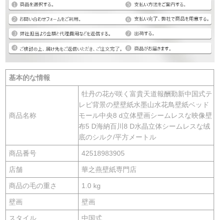
基本的な情報
牡丹の花が咲く富貴天道報酬勤新中国式テ
レビ背景の壁壁紙水墨山水花鳥壁紙ベッド
商品名称
モール中央8 d立体壁画シームレスな映像壁
布5 D海納百川8 D水晶立体シームレスな绒
底のシルク/平方メートル
商品番号
42518983905
店舗
華之燕壁紙専門店
商品の毛の重さ
1.0 kg
壁画
壁画
スタイル
中国式