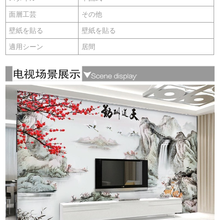
面層工芸
その他
壁紙を貼る
壁紙を貼る
適用シーン
居間