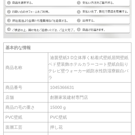
基本的な情報
迪茵壁紙3 D立体厚く粘着式壁紙居間壁紙
ベド壁装飾ホテルカラーコート壁紙自貼り
商品名称
テレビ壁ウォーカー紙防水性防湿寮銀白バ
ラ
商品番号
1045366631
店舗
創勝家装建材専門店
商品の毛の重さ
15000 g
PVC壁紙
PVC壁紙
面層工芸
押し花