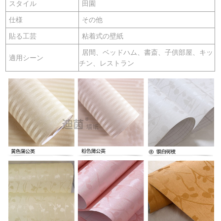
スタイル
田園
仕様
その他
貼る工芸
粘着式の壁紙
居間、ベッドハム、書斎、子供部屋、キッ
適用シーン
チン、レストラン