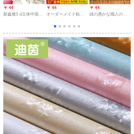
￥ 44
￥ 44
￥ 44
￥
新鑫雅3 d立体中国式
オーダーメイド粘着
緑の愚かな職人の基
玉彫刻居間テレビ背
式畳ソフトパック壁
膜壁紙ゴムセツの壁
景の壁の大壁画はシ
巻き欧式ファスナー
紙に壁紙を貼り付け
ムレスにカステラさ
ベッド背景の壁子供
ます。壁紙の壁に貼
れ、テレビ壁背景の
の衝突防止ホテルの
ります。
壁壁家と富貴8 Dの凸
ベッドの上のウォー
凹立体結晶の壁紙を
カーソフトベッドの
の
作ってください。
脇にあるオンドルカ
の
ートンカートンの他
のデザインはカスタ
マイズしてカスタマ
ーサービスに連絡し
ます。