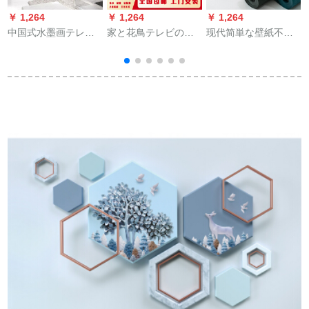
￥ 1,264
￥ 1,264
￥ 1,264
￥
中国式水墨画テレビ
家と花鳥テレビの背
现代简単な壁紙不织
背景の壁壁画は、現
景の壁紙居間の映画
布シクのない・无
代の大気8 d居間装飾
とテレビの壁の壁画
地・无地・无地・无
壁紙3 D立体映像壁紙
は簡単に現代家庭用
地・无地・无地・无
カステラ5 dテレビ壁
の壁画の5 d壁紙を確
地・无地・无地・无
紙2023 D結晶彫刻シ
定しました。
地・无地・无地・无
クル娟布/平方メトル
地・无地・无地・北
です。
欧壁紙居間テレビ背
景の壁紙その他の色
は备考型を撮影しま
す。