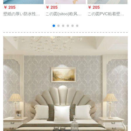
￥ 205
￥ 205
￥ 205
￥
壁紙の厚い防水性
この図(sitoo)欧风の
この図PVC粘着壁纸
PVC壁紙ベクレムの
壁纸45 cmの広さ、厚
の壁纸45 cm*10メト
居間寮の背景紙に壁
い粘着式の壁纸PVC
ルの长さを教えてく
紙を貼って壁紙を貼
粘着式の壁纸は直接
ださい。
ります。
にベド寮の家具を贴
って、新しい10メト
ルの服3024ピンクの
月の星を贴り付けま
す。