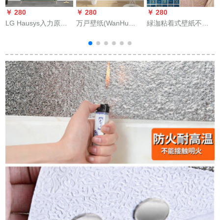
￥ 280
￥ 280
￥ 280
￥
LG Hausys入力原装
万戸壁纸(WanHu
緑泇粘着式壁紙不織
壁紙漆面縦縞灰色冷
Wallpaper)不织布现
布欧式田園3 Dレリエ
調居間ベム背景の壁
代无地の月光森林縦
フ壁紙居間ベルテレ
大巻16.43平1069-2縦
縞壁纸の家装が壁纸
ビ背景の壁紙を直接
縞灰色一巻16.43平
を贴り付けてありま
貼ります。6024ピン
す。厚いマット版
ク/5 m*0.53 m
7061メトルの白を満
メ
载しています。