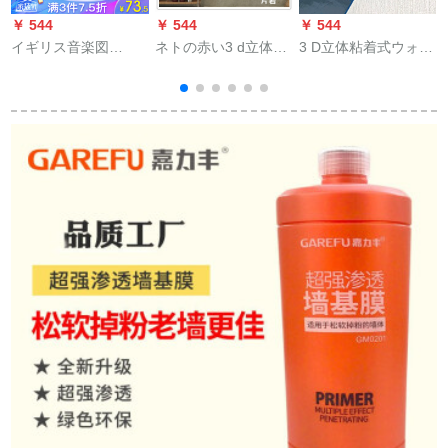
￥ 544
￥ 544
￥ 544
￥
イギリス音楽図
ネトの赤い3 d立体は
3 D立体粘着式ウォー
（LETU）壁布シムレ
壁の纸の寮を贴って
カー韩国工艺ベルド
ス壁紙居間ベルテレ
いるところと贴って
居間の暖かい壁紙テ
ビ背景の壁現代簡約
います。防水性防湿
イルバックの壁紙
綿麻個性特注壁紙
防爆ビの寝室の粘着
DSF-6668-3【高級雅
式の壁紙を貼りま
青】
す。