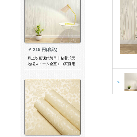
￥
215 円(税込)
月上映画现代简单非粘着式无
地縦ストーム全室エコ家庭用
不织布壁纸ホテ白い背景の壁
防水性防湿壁纸着脱贩売白s
7061长9.5 m*幅0.53 m非粘着
<
式