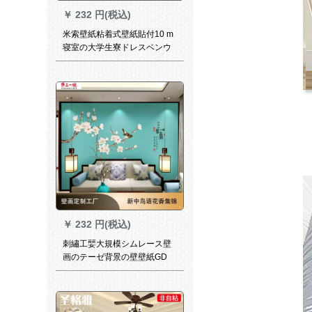
￥
232 円(税込)
米索壁紙粘着式壁紙貼付10 m
寝室の大学生寮ドレスベンウ
ォームウォーム紙のテ-ブルと
椅子の戸棚が新しくなった
ら、直接に蔦10 m*幅45 cmを
貼り付けます。
￥
232 円(税込)
刺繡工婯大規模シムレース壁
画のテーゼ背景の壁壁紙GD
01不織布35元/平方