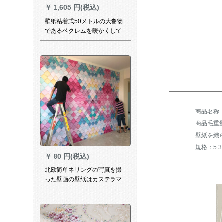
￥
1,605 円(税込)
壁纸粘着式50メトルの大巻物
であるベクレムを暖かくして
贷し住宅の部屋を改造するシ
テルネットの赤い壁纸3 d立体
ウォーカーの黄色のベクレン
50メトル特大
商品毛重量：
壁紙を織
規格：5.3
￥
80 円(税込)
北欧简单ネリングの写真を撮
った壁画の壁纸はカステラマ
イズでお客様にサービスをし
ています。