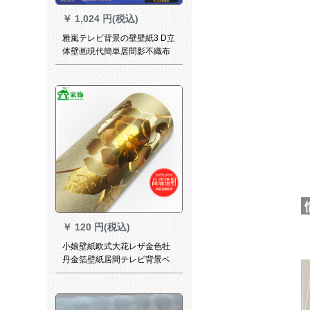
￥
1,024 円(税込)
雅嵐テレビ背景の壁壁紙3 D立
体壁画現代簡単居間影不織布
壁紙5 D立体絹布/平方メトル
トル
￥
120 円(税込)
小娘壁紙欧式大花レザ金色牡
丹金箔壁紙居間テレビ背景ベ
ドム粘着式の個性粘着式ステ
ィッカホーテカル003 CM幅*1
m