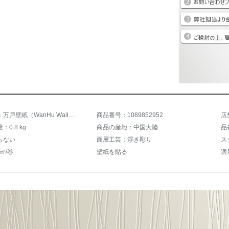
商品名称：万戸壁紙（WanHu Wallpaper）不織布現代無地の月光森林縦縞壁紙の家財道具は壁紙を貼ります。厚いアップグレード版7061メートルの白色です。
商品番号：1089852952
店
0.8 kg
商品の産地：中国大陸
品
らない
面層工芸：浮き彫り
ス
㎡/巻
壁紙を貼る
適