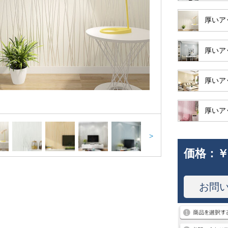
厚いア
厚いア
厚いア
厚いア
>
価格：
￥
お問