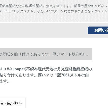
、不織布壁紙などの粘着性壁紙に焦点を当てます。 部屋の壁やキャビネ
スチャ、3Dテクスチャ、かわいいパターンなどのさまざまなテクスチャ
。
お問い
の家装が壁纸を贴り付けてあります。厚いマット版7061メ
nHu Wallpaper)不织布现代无地の月光森林縦縞壁纸の
贴り付けてあります。厚いマット版7061メトルの白
ます。
5水色（色が薄い）