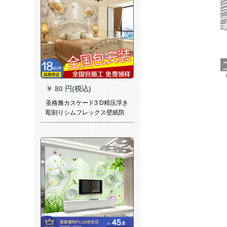
￥
80 円(税込)
圣格雅カスケード3 D精压浮き
彫刻りシムフレックス壁紙防
水性防湿【出張測定パン取り
付け工事】ベッドモルの中央
背景の壁の無地ウォーカー壁
紙無料アクセスサンプ/測定/設
計保証/保証保証保証金