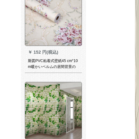
￥
152 円(税込)
斯図PVC粘着式壁紙45 cm*10
m暖かいベルムの居間背景の
壁百合田園壁紙3020-2黄底バ
ラ