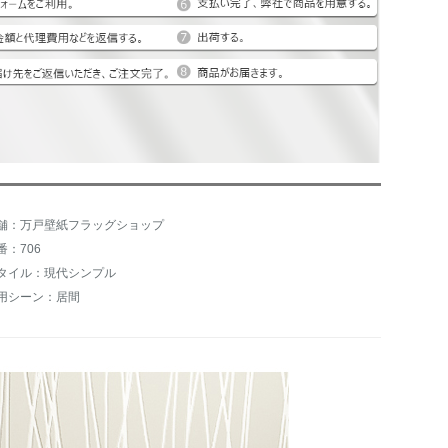
舗：万戸壁紙フラッグショップ
番：706
タイル：現代シンプル
用シーン：居間