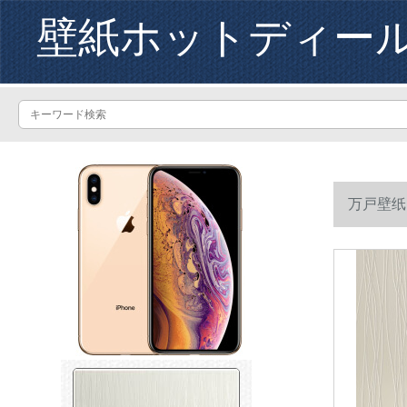
壁紙ホットディー
万戸壁纸
トルの白を