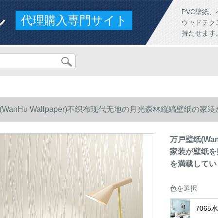
ル
PVC壁紙
代理購入専門サイト
ウッドテク
持たせます
(WanHu Wallpaper)不织布现代无地の月光森林縦縞壁纸
満载しています。
万戸壁纸(Wa
家装が壁纸を
を満载してい
色を選択
706