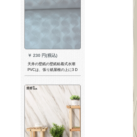
￥
230 円(税込)
天井の壁紙の壁紙粘着式水潮
PVCは、張り紙屋根の上に3 D
立体8903メトルの百花を飾っ
ています。