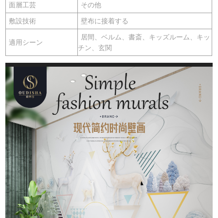
面層工芸
その他
敷設技術
壁布に接着する
居間、ベルム、書斎、キッズルーム、キッ
適用シーン
チン、玄関