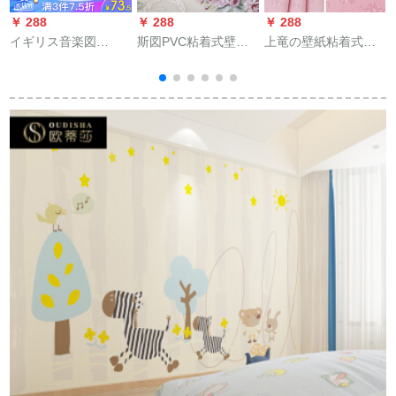
￥ 288
￥ 288
￥ 288
￥
イギリス音楽図
斯図PVC粘着式壁紙
上竜の壁紙粘着式大
（LETU）壁布シムレ
45 cm*10 m暖かいベ
巻き壁紙100 m厚の
ス壁紙居間ベルテレ
ルムの居間背景の壁
防水性壁紙粘着式壁
ビ背景の壁現代簡約
百合田園壁紙3020-2
紙10 m居間ベルドム
綿麻個性特注壁紙
黄底バラ
大60枚の100ビエン
DSF-6668-3【高級雅
スは壁紙のままで
青】
す。