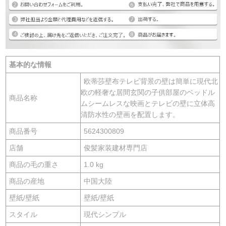
基本的な情報
欧蒂莎壁布テレビ背景の壁は簡単に現代北
欧の軽奢な居間玄関の子供部屋のベッドル
商品名称
ムシームレスな映画とテレビの壁に立体高
清防水性の壁画を配置します。
商品番号
5624300809
店舗
俊髪家装建材専門店
商品の毛の重さ
1.0 kg
商品の産地
中国大陸
壁紙/壁紙
壁紙/壁紙
スタイル
現代シンプル