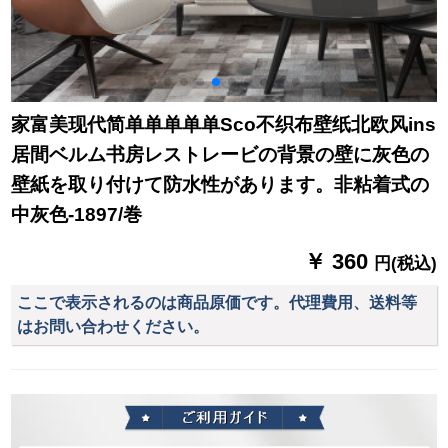
壁壁壁壁壁壁壁壁壁
壁壁壁壁壁壁壁壁壁
壁壁壁壁壁壁壁壁壁
壁
家富美现代简单单单单单Sco不织布壁纸北欧风ins
居間ベルム书房レストレービの背景の壁に灰色の
壁紙を取り付けて防水性があります。非粘着式の
中灰色-1897/巻
￥ 360
円(税込)
ここで表示されるのは商品原価です。代理費用、送料等
はお問い合わせください。