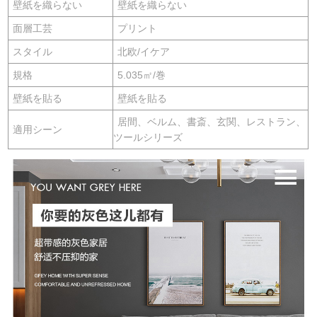
壁紙を織らない
壁紙を織らない
面層工芸
プリント
スタイル
北欧/イケア
規格
5.035㎡/巻
壁紙を貼る
壁紙を貼る
居間、ベルム、書斎、玄関、レストラン、
適用シーン
ツールシリーズ