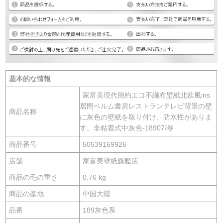
基本的な情報
家富美現代簡約エコ不織布壁紙北欧風ins
居間ベルム書房レストランテレビ背景の壁
商品名称
に灰色の壁紙を取り付け、防水性がありま
す。非粘着式中灰色-18907/巻
商品番号
50539169926
店舗
家富美壁紙旗艦店
商品の毛の重さ
0.76 kg
商品の産地
中国大陸
品番
189灰色系