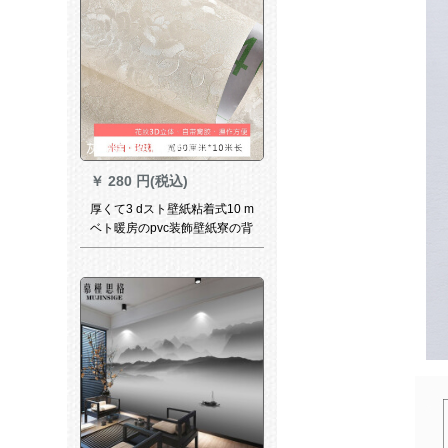
ろしD 8 D水晶の立体的なカシ
ューベースの布
￥
280 円(税込)
厚くて3 dスト壁紙粘着式10 m
ベト暖房のpvc装飾壁紙寮の背
景のシベルです。バーラの絵
は60センチです。×10メトル
です。