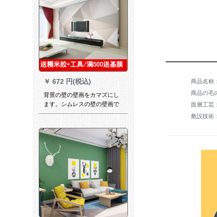
￥
672 円(税込)
商品の毛の
背景の壁の壁画をカマズにし
ます。シムレスの壁の壁画で
面層工芸
す。现代简単な几何学三角壁
敷設技術
纸と居間テレビの背景の壁に
北欧风のアイデア壁に大气壁
画を配置します。