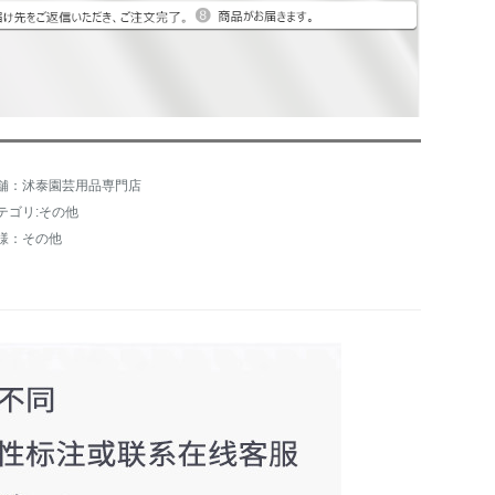
舗：沭泰園芸用品専門店
テゴリ:その他
様：その他