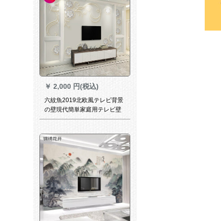
壁壁壁壁壁壁
￥
2,000 円(税込)
六紋魚2019北欧風テレビ背景
の壁現代簡単家庭用テレビ壁
紙装飾8 d大気壁紙壁画8 D結
晶彫刻凹凸シルク/平方アル