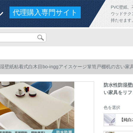
ル
PVC壁紙
代理購入専門サイト
ウッドテク
持たせます
湿壁紙粘着式白木目bo-inggアイスケージ箪笥戸棚机の古い
防水性防湿壁
い家具をリフ
色を選択
【純白木