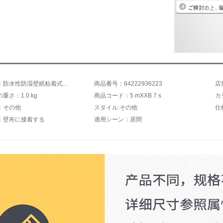
商品名称：防水性防湿壁紙粘着式白木目ボーイング軟片箪笥戸棚机の古い家具のリフォームウォーカー紙【白木目】80 cm幅X 5 m成長
商品番号：64222936223
店
重さ：1.0 kg
商品コード：5 mXXB 7 s
カ
：その他
スタイル:その他
仕
：壁布に接着する
適用シーン：居間