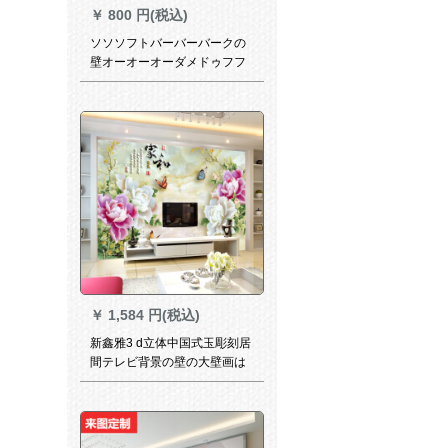
￥
800 円(税込)
ソソソフトバーバーバークの
壁オーオーオーダメドゥフフ
ァファファシンシンシンシン
シンシンシンシンシン简単な
家庭用パケッケケケケケケケ
ケケケケケケケケケケケケケ
ケケケケケドの菱形异リング
リングリングリングリングリ
ングリングリングテレビ背景
の壁壁壁壁壁壁壁壁壁壁壁壁
壁壁壁壁壁壁壁壁ベドゥルム
ムの壁壁の壁壁壁壁壁壁壁壁
壁壁壁壁壁壁壁壁壁壁壁壁壁
壁壁壁壁壁壁壁壁壁壁壁壁壁
壁壁壁壁壁壁壁壁壁壁壁壁壁
￥
1,584 円(税込)
壁壁壁壁壁壁壁壁壁壁壁壁壁
新鑫雅3 d立体中国式玉彫刻居
壁壁壁壁壁壁壁壁壁壁壁壁壁
間テレビ背景の壁の大壁画は
壁壁壁壁壁壁壁壁壁壁壁壁壁
シムレスにカステラされ、テ
壁壁壁壁壁壁壁壁ングサ-ビス
レビ壁背景の壁壁家と富貴8 D
の凸凹立体結晶の壁紙を作っ
てください。