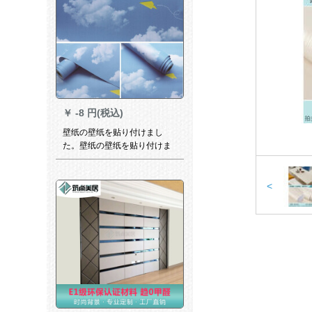
￥
-8 円(税込)
壁纸の壁纸を贴り付けまし
た。壁纸の壁纸を贴り付けま
した。防水性のたんすのテ-ブ
ルウォーカーウォーカー。青
い空と白い云の壁纸は45セン
<
チ幅*10メ-トルです。