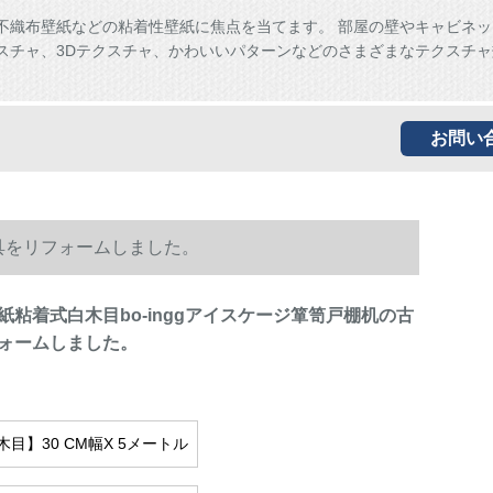
、不織布壁紙などの粘着性壁紙に焦点を当てます。 部屋の壁やキャビネ
スチャ、3Dテクスチャ、かわいいパターンなどのさまざまなテクスチャ
。
お問い
家具をリフォームしました。
紙粘着式白木目bo-inggアイスケージ箪笥戸棚机の古
ォームしました。
目】30 CM幅X 5メートル