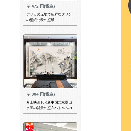
￥
472 円(税込)
アリカの无地で新鲜なグリン
の壁紙北欧の壁紙
￥
304 円(税込)
月上映画16 d新中国式水墨山
水画の背景の壁布ベトルムの
居間テレビ背景の壁壁壁壁壁
壁壁壁壁壁壁壁壁のカースタ
スマイズ大型シム壁環境保護
無毒防水性防湿壁壁壁壁壁壁