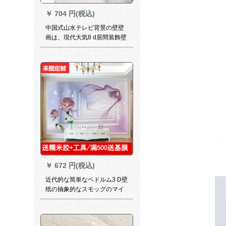
￥
704 円(税込)
中国式山水テレビ背景の壁壁
画は、現代大気8 d居間装飾壁
壁壁壁壁壁壁布3 D立体映像壁
紙カステラ5 dテレビ壁壁壁壁
紙2031項8 D結晶彫刻シクル
娟布/平方メートです。
￥
672 円(税込)
近代的な简単なベドルム3 D壁
纸の抽象的なスモッグのマイ
ヤーティップの花の草8 Dシム
の映像とテレビの壁纸の壁纸5
D立体居間饰り壁画の梦まぼ