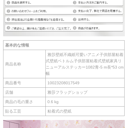
基本的な情報
雅莎壁紙不織紙可愛いアニメ子供部屋粘着
式壁紙ベトルム子供部屋粘着式壁紙家具リ
商品名称
ニューアルステッカー1082青-5 m長*53 cm
幅
商品番号
10023208017549
店舗
雅莎フラッグショップ
商品の毛の重さ
0.6 kg
貼る工芸
粘着式の壁紙