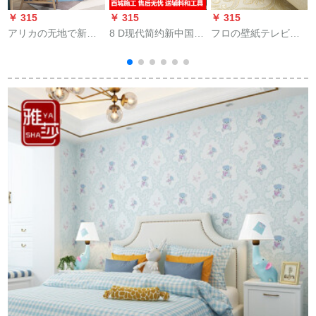
￥ 315
￥ 315
￥ 315
￥
アリカの无地で新鲜
8 D现代简约新中国山
フロの壁紙テレビ背
なグリンの壁紙北欧
水大理石壁紙居間5 D
景の壁壁紙欧式ダマ
の壁紙
テレビ背景の壁紙シ
ストレープ環境保護
ムレス3 dカステラ壁
不織布壁紙3 d立体浮
画壁布オーダメディ
き彫刻130 g底紙厚い
アメディアメディア
非粘着式浅いカーキ
壁画
キー