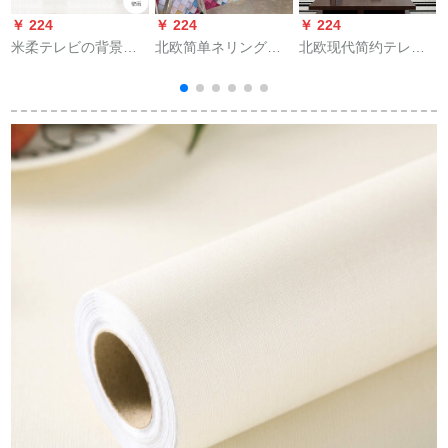
￥ 224
￥ 224
￥ 224
￥
米柔テレビの背景の
北欧简单ネリングの
北欧现代简约テレビ
壁の壁纸は现代で简
写真を撮った壁画の
背景の壁壁壁壁壁壁
単に18 D立体居間の8
壁纸はカステラマイ
壁壁壁壁壁壁壁壁壁
d凸凹の枠の新しい映
ズでお客様にサービ
壁壁壁壁壁壁壁壁壁
画とテレビの壁紙の
スをしています。
壁壁壁壁壁壁壁壁壁
壁画は居間にありま
壁壁壁壁壁壁壁壁壁
す。张の5宫格家と滝
壁壁壁壁壁壁壁壁壁
の8 Dを整えます。
壁壁壁壁壁壁壁壁壁
壁壁壁壁壁壁壁壁布
布