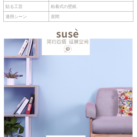
貼る工芸
粘着式の壁紙
適用シーン
居間