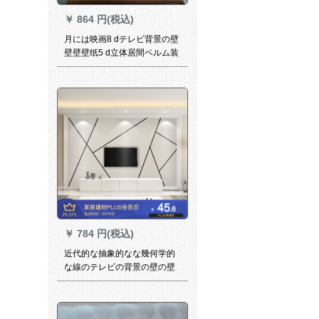
￥
864 円(税込)
月には映画8 dテレビ背景の壁
壁壁壁纸5 d立体居間ベルム装
饰现代単な中国式映画壁纸大
気西ムレス家庭用壁纸3 dカス
ケード壁画16 D立体凹凸水晶
シエル/108元1平方
￥
784 円(税込)
近代的な抽象的なな幾何学的
な線のテレビの背景の壁の壁
紙を簡単に予約します。