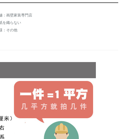
舗：画壁家装専門店
紙を織らない
様：その他