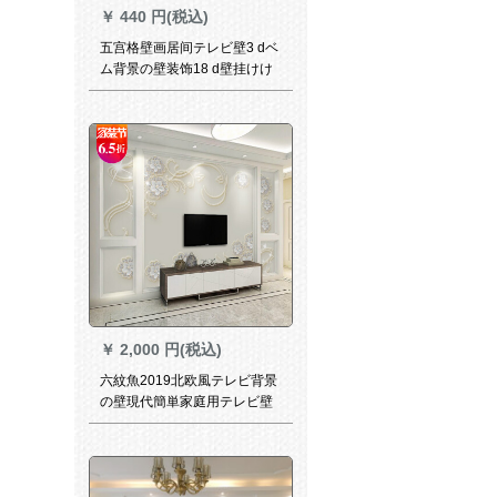
￥
440 円(税込)
五宫格壁画居间テレビ壁3 dベ
ム背景の壁装饰18 d壁挂けけ
けテレビ背景装饰壁5宫格ホル
テビ背景の壁8 d壁映画とテレ
ビの壁55001 3 Dシルク55元/
平方メト(シルト)
￥
2,000 円(税込)
六紋魚2019北欧風テレビ背景
の壁現代簡単家庭用テレビ壁
紙装飾8 d大気壁紙壁画8 D結
晶彫刻凹凸シルク/平方アル