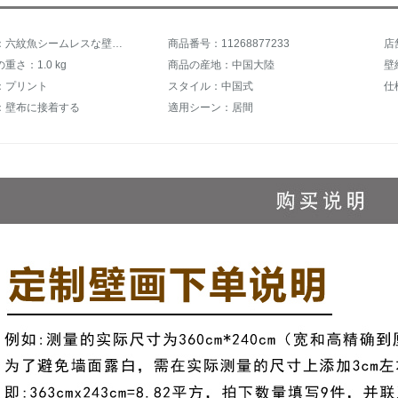
商品名称：六紋魚シームレスな壁紙とテレビ壁の壁画居間ソファ3 d立体テレビ背景の壁紙中国山水花鳥壁紙不織布壁紙
商品番号：11268877233
店
重さ：1.0 kg
商品の産地：中国大陸
壁
：プリント
スタイル：中国式
仕
：壁布に接着する
適用シーン：居間