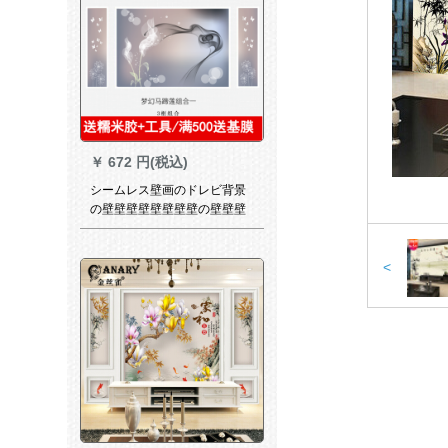
￥
672 円(税込)
シームレス壁画のドレビ背景
の壁壁壁壁壁壁壁壁の壁壁壁
の壁壁壁の壁壁壁の壁壁壁の
壁紙3 D立体的な組みあわせ装
飾壁画5 D現代簡単なシームレ
<
ス壁紙の抽象的な幾何学的幾
何学的な北欧の鹿ソファ8 D映
画壁紙8 Dダウンのシルクロー
の布84/平方