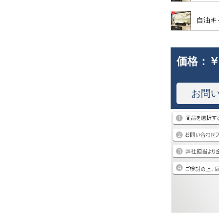
自油キ
価格：
￥
お問