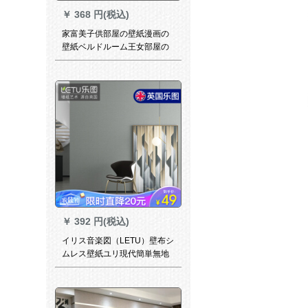
￥
368 円(税込)
家富美子供部屋の壁紙漫画の
壁紙ベルドルーム王女部屋の
女の子寮が暖かくて可愛い3 D
レリフ環境保護不織布壁紙の
キテちゃん6 C 0302ピンクの
長さは10 m*幅0.53 mです。
もち米のページを買ってきま
す。
￥
392 円(税込)
イリス音楽図（LETU）壁布シ
ムレス壁紙ユリ現代簡単無地
ベドテレビ背景の壁綿麻カス
テラ壁紙DX-5001-13高級灰