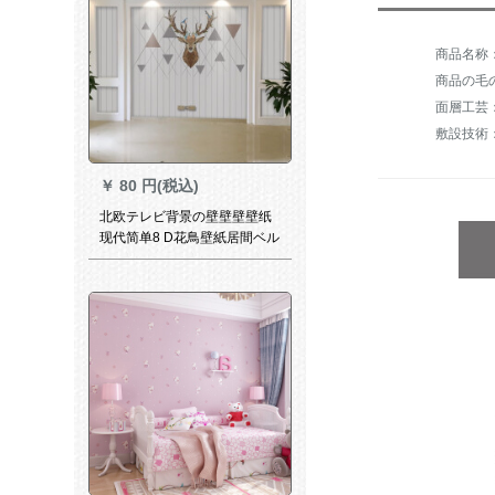
商品の毛の
面層工芸
敷設技術
￥
80 円(税込)
北欧テレビ背景の壁壁壁壁纸
现代简单8 D花鳥壁紙居間ベル
ム装饰壁画映画・テレビ壁紙
オーダメディアメディアビデ
オの撮影件数にリンクする必
要があります。