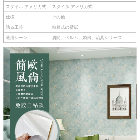
スタイル:アメリカ式
スタイル:アメリカ式
仕様
その他
貼る工芸
粘着式の壁紙
適用シーン
居間、ベルム、婚房、治具シリーズ