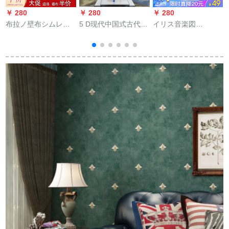
￥ 280
￥ 280
￥ 280
￥
布拉ノ壁布シムレシ
5 D现代中国式古代山
イリス音楽図
シミヤ壁布の居間ベ
水壁画居間テレビ背
（LETU）壁布シムレ
ルドテレビ背景の壁
景の壁紙ベルドライ
ス壁紙ユリ現代簡単
の横縞壁紙の個人的
ト書斎ソファ壁紙
無地ベドテレビ背景
な個性をカスタマス
の壁綿麻カステラ壁
した無地壁紙244-13
紙DX-5001-13高級灰
青灰色