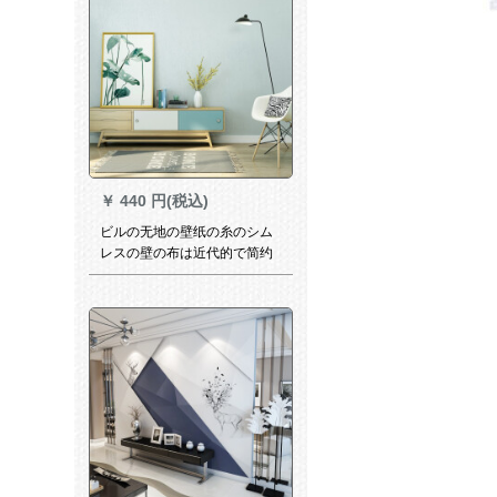
壁画家と富貴蓮の花の3 Dシム
ムネル/平方メトル
￥
440 円(税込)
ビルの无地の壁纸の糸のシム
レスの壁の布は近代的で简约
な家屋の间の背景にありま
す。