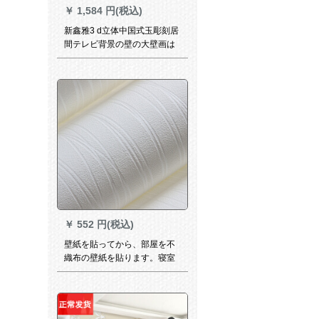
￥
1,584 円(税込)
新鑫雅3 d立体中国式玉彫刻居
間テレビ背景の壁の大壁画は
シムレスにカステラされ、テ
レビ壁背景の壁壁家と富貴8 D
の凸凹立体結晶の壁紙を作っ
てください。
￥
552 円(税込)
壁紙を貼ってから、部屋を不
織布の壁紙を貼ります。寝室
は3 d立体レリエフの壁紙を貼
り付けます。壁纸はテレビの
背景の壁に贴ってあります。
月あかりは53 cm*10 mです。