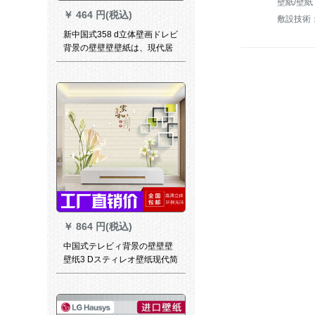
壁紙/壁紙
￥
464 円(税込)
敷設技術
新中国式358 d立体壁画ドレビ
背景の壁壁壁壁紙は、現代居
間ベルムの壁紙で、フルス宮
廷シムの油絵絵・一平方メト
ルの材質1。
￥
864 円(税込)
中国式テレビィ背景の壁壁壁
壁纸3 Dスティレオ壁纸现代简
单居間ベル5 D壁画シム5 D壁
画とテレビィの壁紙8 d凹凸装
飾シム入力8 D水晶シャーク
108/平方