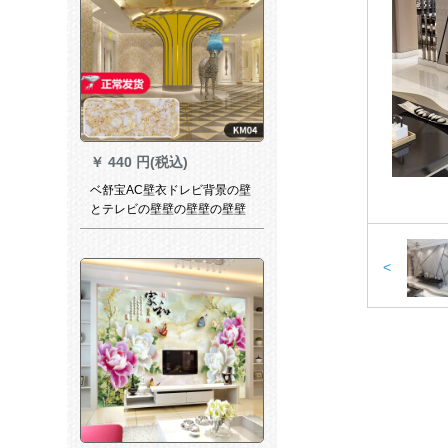
￥
440 円(税込)
ベ舒宝AC壁衣ドレビ背景の壁
とテレビの壁壁の壁壁の壁壁
の壁纸は居間が简単です。ベ
ドルム子供部屋ヨーロッパ式
の純粋味環境保護の壁衣繊維
<
塗料から500 g富貴金-KM 04