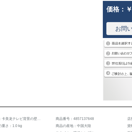
価格：
￥
お問
商品名称：卡美龙テレビ背景の壁壁壁壁壁纸8 D水晶スティレオ壁纸3 D现代居間ソファ饰り壁画生放送室防水性黒と白の大理石模様5 D壁布视影壁幾何学木目A 3 Dシームレスシルク布/平方メートル
商品番号：4857137648
店
重さ：1.0 kg
商品の産地：中国大陸
貨