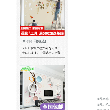
￥
696 円(税込)
テレビ背景の壁の布をカステ
ラにします。中国式テレビ背
景の壁の壁紙は簡単に現代家
庭用の装飾用の壁紙です。3 D
壁画は映画化壁の布をカマズ
して、シムレスの布を整えま
す。8 D水晶の凹凸は78元/平
方メトルです。
商品の毛の