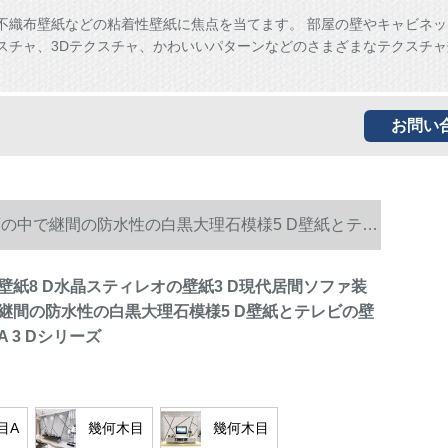
、不織布壁紙などの粘着性壁紙に焦点を当てます。 部屋の壁やキャビネ
スチャ、3Dテクスチャ、かわいいパターンなどのさまざまなテクスチャ
。
お問い
画の中で継間の防水性の白黒大理石模様5 D壁紙とテレ
壁紙8 D水晶スティレオの壁紙3 D現代居間ソファ装
継間の防水性の白黒大理石模様5 D壁紙とテレビの壁
 3 Dシリーズ
目A
幾何木目
幾何木目