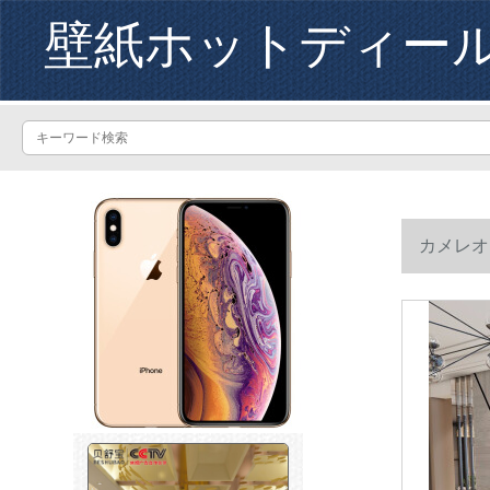
壁紙ホットディー
カメレオ
ビの壁幾何