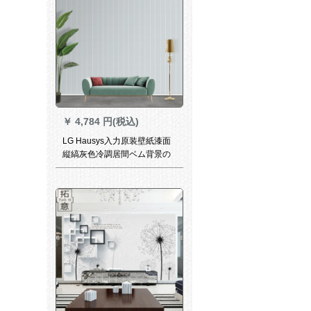
￥
4,784 円(税込)
LG Hausys入力原装壁紙漆面
縦縞灰色冷調居間ベム背景の
壁大巻16.43平1069-2縦縞灰
色一巻16.43平