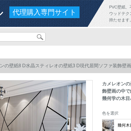
ル
PVC壁紙
代理購入専門サイト
ウッドテク
持たせます
ンの壁紙8 D水晶スティレオの壁紙3 D現代居間ソファ装飾壁
学の木目A 3 Dシリーズ
カメレオンの
飾壁画の中で
幾何学の木目A
色を選択
幾何木