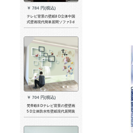
￥
784 円(税込)
テレビ背景の壁紙8 D立体中国
式壁画現代簡単居間ソファ3 d
映画壁紙5 d凹凸装飾16 Dヨー
ロッパ風個性壁紙カステラマ
イズ8 D凹凸彫刻シクル
￥
704 円(税込)
梵帝欧8 Dテレビ背景の壁壁画
5 D立体防水性壁紙現代居間装
飾壁紙3 Dシムレス壁紙新中国
式の家と富貴蓮の花の組みみ
あいあわせて映画とテレビの