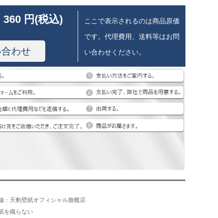
 360 円(税込)
ここで表示されるのは商品原価
です。代理費用、送料等はお問
い合わせ
い合わせください。
舗：天豹壁紙オフィシャル旗艦店
紙を織らない