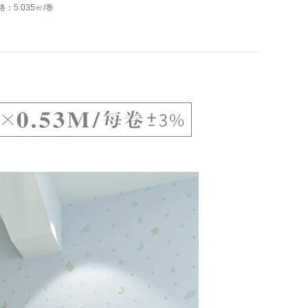
格：5.035㎡/巻