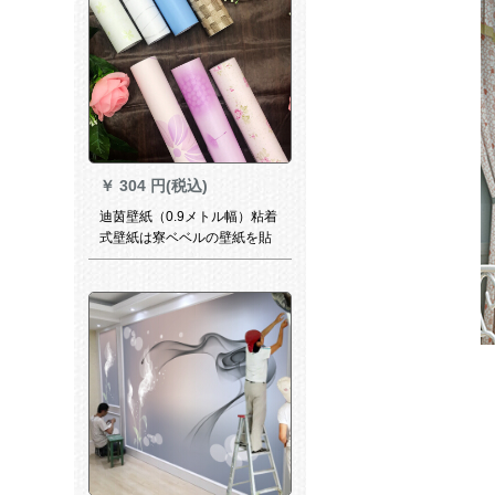
￥
304 円(税込)
迪茵壁紙（0.9メトル幅）粘着
式壁紙は寮ベベルの壁紙を貼
り付けてから、部屋の壁に飾
る家具のリフォームをしま
す。ベドの上にウォーカー纸
の防水性防湿纯白の幅が90セ
ンチ、幅が5メトルである。