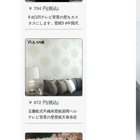
￥
704 円(税込)
8 d凸凹テレビ背景の壁をカス
タスにします。壁紙5 d中国式
玉彫刻家と立体壁画居間ソフ
ァ3 d影视壁壁画5 D凹凸シル
ク布
￥
872 円(税込)
玉蘭欧式不織布壁紙居間ベル
テレビ背景の壁壁紙天蚕糸芸
nvp 264202