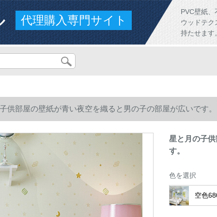
ル
PVC壁紙
代理購入専門サイト
ウッドテク
持たせます
子供部屋の壁紙が青い夜空を織ると男の子の部屋が広いです。
星と月の子供
す。
色を選択
空色68