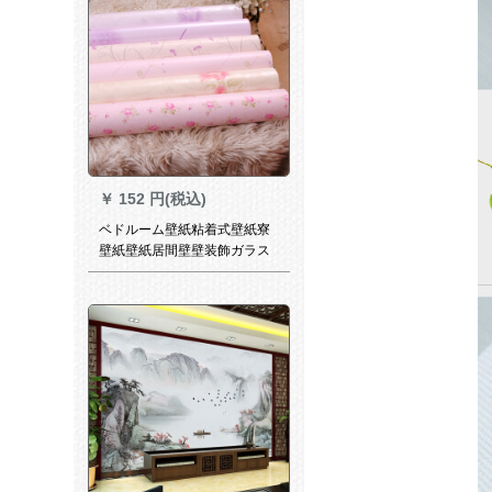
￥
152 円(税込)
ベドルーム壁紙粘着式壁紙寮
壁紙壁紙居間壁壁装飾ガラス
シーザー防水性防湿家具のリ
フウォームム45