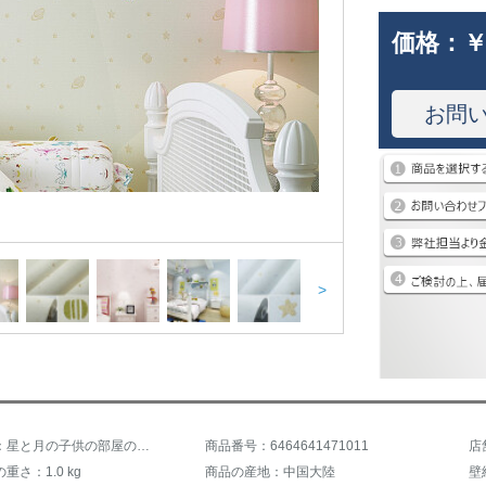
価格：
￥
お問
>
商品名称：星と月の子供の部屋の壁紙青い夜空を織らない男の子の部屋のベッドムの漫画の王女の壁紙の黄色の68063
商品番号：6464641471011
店
重さ：1.0 kg
商品の産地：中国大陸
壁