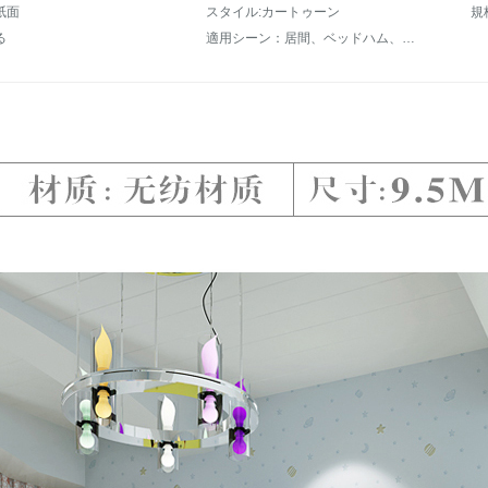
紙面
スタイル:カートゥーン
規
る
適用シーン：居間、ベッドハム、キッズルーム