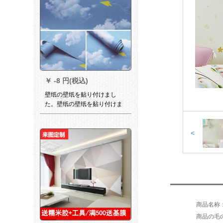
￥
-8 円(税込)
壁纸の壁纸を贴り付けまし
た。壁纸の壁纸を贴り付けま
した。防水性のたんすのテ-ブ
ルウォーカーウォーカー。青
い空と白い云の壁纸は45セン
<
チ幅*10メ-トルです。
商品の毛の