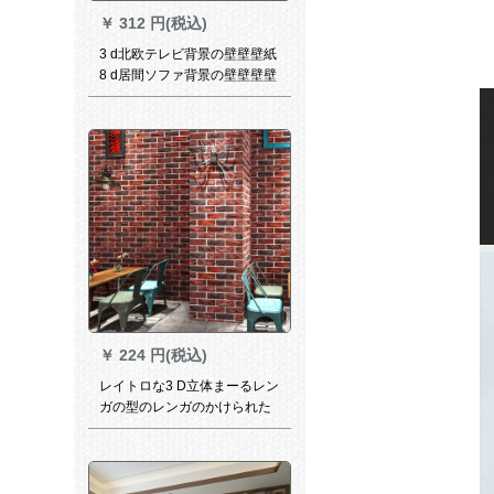
￥
312 円(税込)
3 d北欧テレビ背景の壁壁壁紙
8 d居間ソファ背景の壁壁壁壁
壁壁布5 dベドルームの壁紙8
dシム立体映像壁カースマイズ
壁画オーダメディアメディア
メディア壁画（顧客サービス
による自己分割の意図を発表
しました。）
￥
224 円(税込)
レイトロな3 D立体まーるレン
ガの型のレンガのかけられた
壁の纸のコーヒレストレイン
のバーのネリングの壁の壁の
壁のMS-2003/复古するブラウ
の色