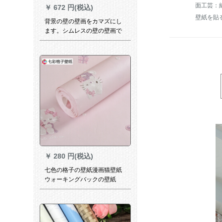
面工芸：
￥
672 円(税込)
壁紙を貼
背景の壁の壁画をカマズにし
ます。シムレスの壁の壁画で
す。现代简単な几何学三角壁
纸と居間テレビの背景の壁に
北欧风のアイデア壁に大气壁
画を配置します。
￥
280 円(税込)
七色の格子の壁紙漫画猫壁紙
ウォーキングバックの壁紙
6101薄いピンクの粘着式5メ
トル*0.53メトル=2.65平方メ
ートルメトルトル