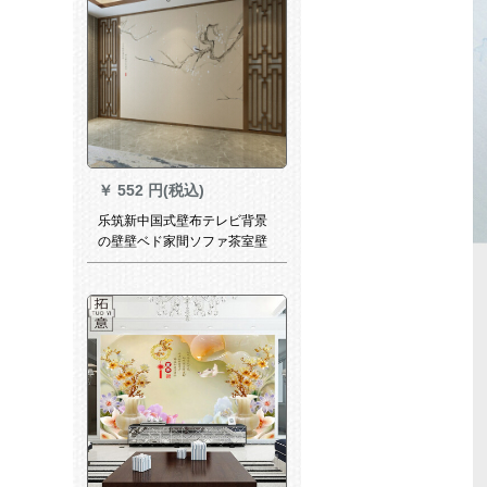
￥
552 円(税込)
乐筑新中国式壁布テレビ背景
の壁壁ベド家間ソファ茶室壁
紙中国花鳥シムレスタ壁画流
光シルク/平方メトル(一枚)