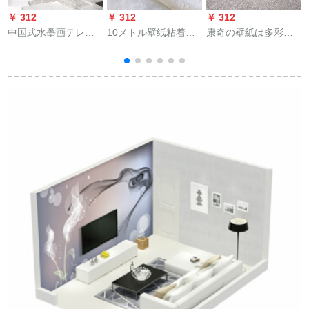
￥ 312
￥ 312
￥ 312
￥
中国式水墨画テレビ
10メトル壁纸粘着式
康奇の壁紙は多彩で
背景の壁壁画は、現
防水性装饰ウォーカ
す。現代ではシンプ
代の大気8 d居間装飾
ーウォーカーウォー
ロです。ファンシー
壁紙3 D立体映像壁紙
ムの部屋の壁壁壁壁
で、無地のリンネル
カステラ5 dテレビ壁
壁壁壁壁壁壁壁壁壁
不織布の壁紙です。
紙2023 D結晶彫刻シ
壁壁壁壁壁壁壁壁壁
ベッドウォープ本斎
クル娟布/平方メトル
壁壁壁壁壁壁壁壁壁
室防湿壁紙90076薄
です。
壁壁壁壁壁壁壁壁壁
い灰色です。
壁壁壁壁壁壁壁壁壁
壁壁壁壁壁壁壁壁壁
壁壁壁壁壁壁壁壁壁
壁壁壁壁壁壁壁壁壁
壁壁壁壁壁壁壁壁壁
壁壁壁壁壁壁壁壁壁
壁壁纸寮が白米刺繡3
メトル