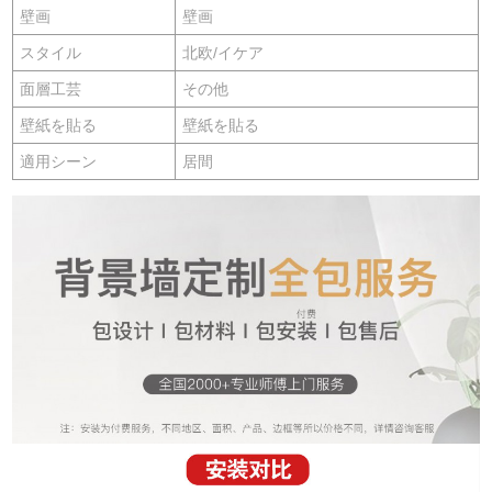
壁画
壁画
スタイル
北欧/イケア
面層工芸
その他
壁紙を貼る
壁紙を貼る
適用シーン
居間