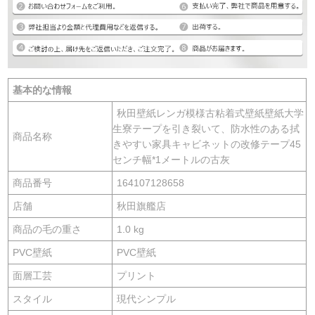
基本的な情報
秋田壁紙レンガ模様古粘着式壁紙壁紙大学
生寮テープを引き裂いて、防水性のある拭
商品名称
きやすい家具キャビネットの改修テープ45
センチ幅*1メートルの古灰
商品番号
164107128658
店舗
秋田旗艦店
商品の毛の重さ
1.0 kg
PVC壁紙
PVC壁紙
面層工芸
プリント
スタイル
現代シンプル