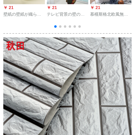
￥ 21
￥ 21
￥ 21
￥
壁紙の壁紙が織られ
テレビ背景の壁の壁
慕槿斯格北欧風無地
ています。现代简单
壁壁の壁壁壁の壁壁
無地のシンプロ壁紙
で无地のベルム居間
の壁壁の壁壁の壁壁
居間ベルム子供部屋
书斎非粘着式です。
の壁壁壁の壁壁壁の
ブルル服屋現代ins壁
テストを一巻にして
壁壁壁の壁壁壁の壁
紙104ミッドネルネル
ください。长さは9.2
壁壁の壁壁壁壁の壁
メトル、幅は0.53メ
壁壁の壁壁壁の壁壁
トルです。SD 0644
壁の壁壁壁の壁壁の
壁壁の壁壁の壁壁の
壁壁壁の壁壁の壁壁
壁の壁壁の壁壁壁壁
の壁の壁壁壁の壁の
壁壁壁壁壁の壁壁の
壁壁壁壁の壁壁壁の
壁壁壁壁壁壁の壁壁
壁壁の壁壁壁壁壁