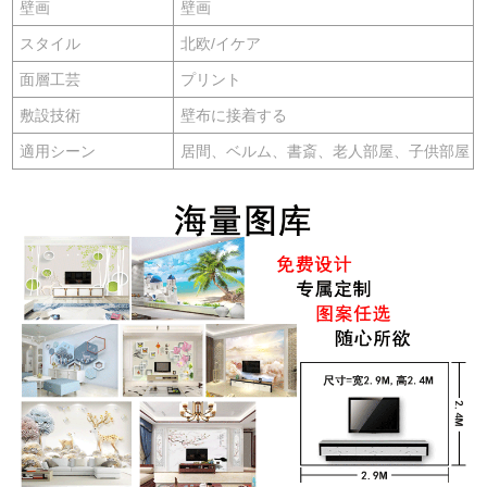
壁画
壁画
スタイル
北欧/イケア
面層工芸
プリント
敷設技術
壁布に接着する
適用シーン
居間、ベルム、書斎、老人部屋、子供部屋