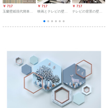
￥ 717
￥ 717
￥ 717
￥
玉蘭壁紙現代簡単縦
映画とテレビの壁の
テレビの背景の壁は
縦画像環境保護不織
壁画中国水墨山水壁
简単に现代居間の映
布壁紙青少年ベッド
紙3 d立体居間テレビ
画とテレビの壁の壁
壁紙小時代NVP
背景の壁壁紙不織布
紙の5 d大气の立体装
92102
壁紙
飾の壁画の3 dテレビ
ノ背景の壁紙の8 d壁
の布の家とシミラー
の壁の絵は103項の8
D結晶を付けていま
す。