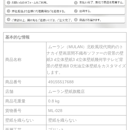
基本的な情報
ムーラン（MULAN）北欧風現代簡約のト
ナカイ壁画居間不織布ソファーの背景の壁
商品名称
紙3 d立体壁紙3 d立体壁紙幾何学テレビ背
景の壁壁画8 D光油立体壁紙をカスタマイズ
します。
商品番号
49155517688
店舗
ムーラン壁紙旗艦店
商品毛重量
0.8 kg
貨物番号
ML-028
壁紙を織らない
壁紙を織らない
面層工芸
プリント