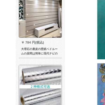
cm*6 mを貼ります。
￥
784 円(税込)
大理石の鹿皮の壁紙ベドルー
ムの居間は簡単に現代テビの
背景の壁紙の横断幕の縞の壁
紙の銀色を制約します。