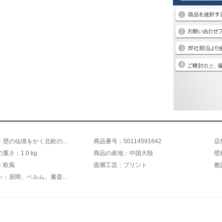
商品名称：壁の仙境をかく北欧の手描きのバラの花の壁紙を描いて居間のテレビの背景の壁の壁紙の映画とテレビのアメリカ式の張カスタマイズの壁画のベッドルムのシームレスな壁の布を織らないで壁の布をよけます銀の繊維の布（工事をくわえません）の60元/平方
商品番号：50114591642
店
重さ：1.0 kg
商品の産地：中国大陸
壁
：欧風
面層工芸：プリント
敷
適用シーン：居間、ベルム、書斎、婚房、老人部屋、玄関