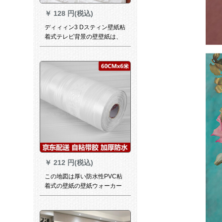
￥
128 円(税込)
ディィィン3 Dスティン壁紙粘
着式テレビ背景の壁壁紙は、
防水性防湿児の衝突を防止す
るためのものです。
￥
212 円(税込)
この地図は厚い防水性PVC粘
着式の壁紙の壁紙ウォーカー
紙のベトモアの居間寮の寝室
の背景3 D立体は簡単に白い欧
式经典のストレープの60