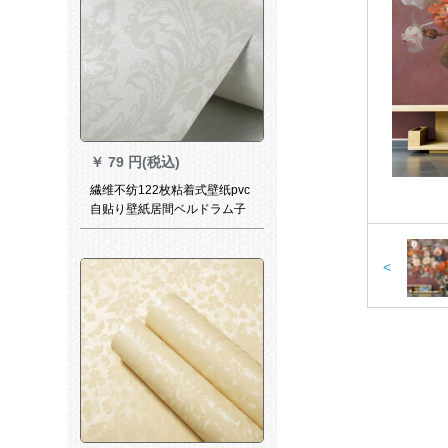
￥
79 円(税込)
繊维不纺122枚粘着式壁纸pvc
自贴り壁紙居間ベルドラム子
供部屋无地厚の圧柄カラー包
装膜-1件の価格は1メトルの白
ベニス-1.2メトルの幅X 1メト
<
ルである。