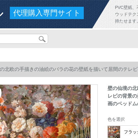
ル
PVC壁紙
代理購入専門サイト
ウッドテク
持たせます
の北欧の手描きの油絵のバラの花の壁紙を描いて居間のテレビ
画のベッドムの絵を描いています。
壁の仙境の北
レビの背景の
画のベッドム
色を選択
フラッ