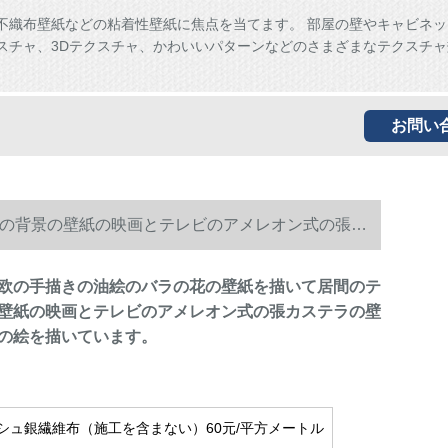
、不織布壁紙などの粘着性壁紙に焦点を当てます。 部屋の壁やキャビネ
スチャ、3Dテクスチャ、かわいいパターンなどのさまざまなテクスチャ
。
お問い
の背景の壁紙の映画とテレビのアメレオン式の張カ
欧の手描きの油絵のバラの花の壁紙を描いて居間のテ
壁紙の映画とテレビのアメレオン式の張カステラの壁
の絵を描いています。
シュ銀繊維布（施工を含まない）60元/平方メートル