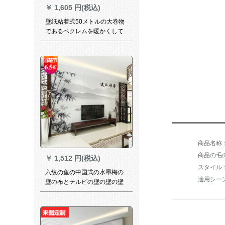
￥
1,605 円(税込)
壁纸粘着式50メトルの大巻物
であるベクレムを暖かくして
贷し住宅の部屋を改造するシ
テルネットの赤い壁纸3 d立体
ウォーカーの黄色のベクレン
50メトル特大
商品の毛の
￥
1,512 円(税込)
スタイル
六纹の鱼の中国式の水墨梅の
壁の布とテルビの壁の壁の壁
壁壁壁纸3 d立体居間ベルのソ
ファの背景は、やりますか？
壁の布の5 D凹凸の立体的な絹
布の壁紙/平方ありがとうござ