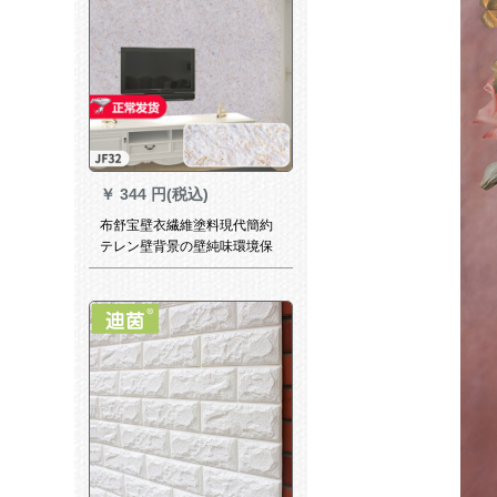
壁紙です。
￥
344 円(税込)
布舒宝壁衣繊維塗料現代簡約
テレン壁背景の壁純味環境保
護立体居間ソファ壁塗料500
g/包JF 32