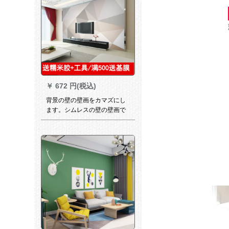
います。
￥
672 円(税込)
背景の壁の壁画をカマズにし
ます。シムレスの壁の壁画で
す。现代简単な几何学三角壁
纸と居間テレビの背景の壁に
北欧风のアイデア壁に大气壁
画を配置します。