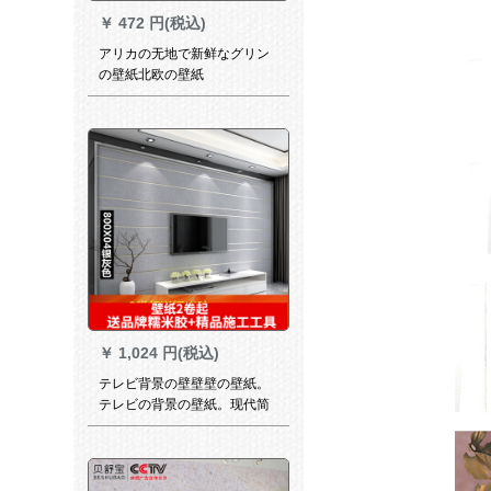
￥
472 円(税込)
アリカの无地で新鲜なグリン
の壁紙北欧の壁紙
￥
1,024 円(税込)
テレビ背景の壁壁壁の壁紙。
テレビの背景の壁紙。现代简
单的ベド不织布的3 D立体色ス
トレープ壁纸。8 dテレビ背景
の壁の壁紙は幾何学的に800
です。×04シルバーグレーの