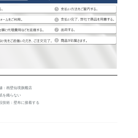
舗：画壁仙境旗艦店
紙を織らない
設技術：壁布に接着する