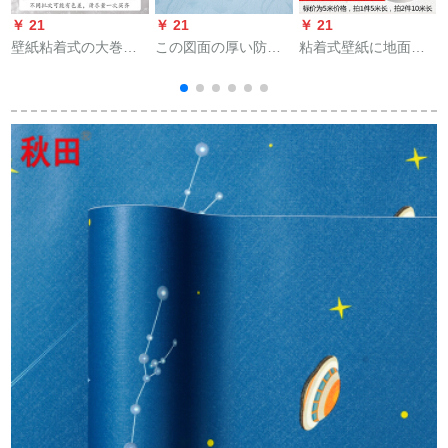
￥ 21
￥ 21
￥ 21
￥
壁紙粘着式の大巻き
この図面の厚い防水
粘着式壁紙に地面の
50メトルの暖かい壁
性PVC壁紙の粘着式
ない白い壁紙を貼り
紙水pvc立体部屋の背
ベドルーム居間寮の
付けます。ベッドモ
景の壁に貼り付けた
寝室の背景紙に壁紙
ルpvc防水性防湿大学
装飾シベル60枚の50
を貼って壁紙を貼り
生寮の壁紙は冬の白
メトルの宮白は壁紙
ます。3 Dカラコート
【60 cm*5 m】壁紙
です。
の幅は9956-4青い底
のままです。
の小さい花60 cm 3 m
の価格格を贴ってい
ます。