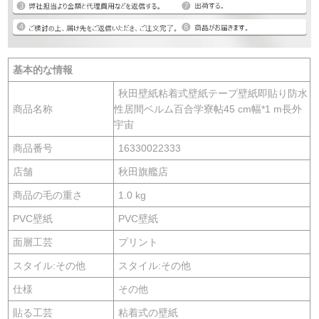
基本的な情報
秋田壁紙粘着式壁紙テープ壁紙即貼り防水
商品名称
性居間ベルム百合学寮帖45 cm幅*1 m長外
宇宙
商品番号
16330022333
店舗
秋田旗艦店
商品の毛の重さ
1.0 kg
PVC壁紙
PVC壁紙
面層工芸
プリント
スタイル:その他
スタイル:その他
仕様
その他
貼る工芸
粘着式の壁紙