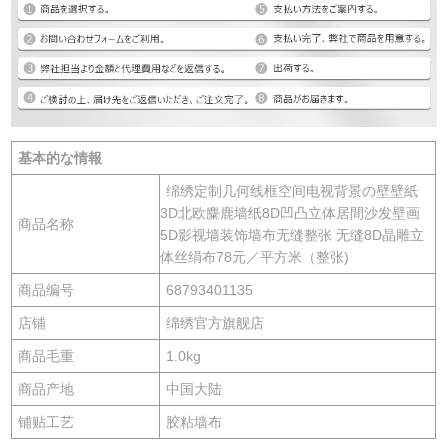
基本的な情報
绵绣定制几何线框空间电视背景の壁壁紙
3D北欧麋鹿墙纸8D凹凸立体居間沙发壁画
商品名称
5D影视墙装饰墙布无缝整张 无缝8D晶雕立
体丝绢布78元／平方米（整张)
商品编号
68793401135
店铺
绵绣官方旗舰店
商品毛重
1.0kg
商品产地
中国大陆
铺贴工艺
胶粘墙布