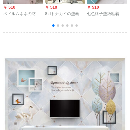
￥ 510
￥ 510
￥ 510
￥
ベドルムネネの防水
8 dトナカイの壁画北
七色格子壁紙粘着式
性スティッカ粘着式
欧の居間ソファの壁
防水性壁紙北欧ベル
壁紙3 d立体ウォーカ
紙テレビの背景の壁
ム暖かい寝室大学生
ーテープ3 d立体ウォ
の壁紙は簡単に現代
寮リフォーム家庭用
ークバックの壁装飾
の大气シムの壁紙8 D
白地格子簡単壁紙防
ソフトール壁紙居間
水晶の壁紙/平方メト
水性居間背景の壁装
花弁白底/5枚入70
ルです。
飾黛緑LDCZ 509*5
cm*70 cm