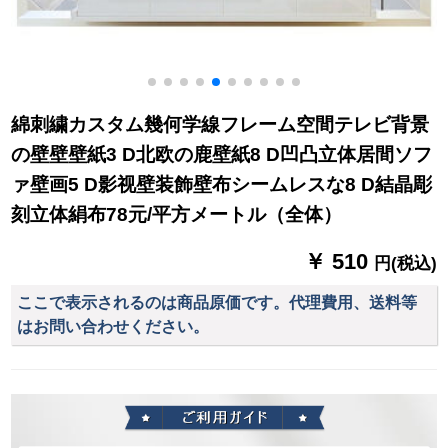
綿刺繍カスタム幾何学線フレーム空間テレビ背景
の壁壁壁紙3 D北欧の鹿壁紙8 D凹凸立体居間ソフ
ァ壁画5 D影视壁装飾壁布シームレスな8 D結晶彫
刻立体絹布78元/平方メートル（全体）
￥ 510
円(税込)
ここで表示されるのは商品原価です。代理費用、送料等
はお問い合わせください。