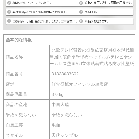
基本的な情報
北欧テレビ背景の壁壁紙家庭用壁衣現代簡
商品名称
単居間装飾壁壁壁布ベッドルムテレビ壁シ
ームレス壁画5 d立体粘着式貼る防水性壁紙
商品番号
31333033602
店舗
仟梵壁紙オフィシャル旗艦店
商品毛重量
3.0 kg
商品の産地
中国大陸
壁紙を織らない
壁紙を織らない
面層工芸
毛面
スタイル
現代シンプル