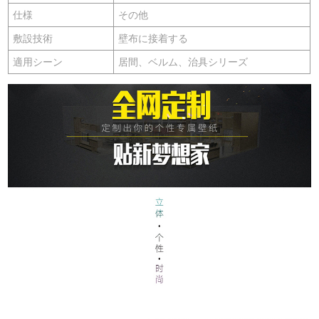
仕様
その他
敷設技術
壁布に接着する
適用シーン
居間、ベルム、治具シリーズ