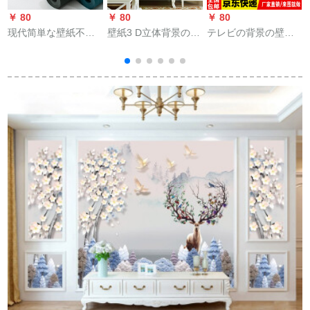
￥ 80
￥ 80
￥ 80
￥
现代简単な壁紙不织
壁紙3 D立体背景の壁
テレビの背景の壁の
布シクのない・无
壁壁壁壁壁壁壁紙、
壁紙5 D立体中国式の
地・无地・无地・无
暖かい田園ベムの居
壁画の居間ソファ3 d
地・无地・无地・无
間結婚部屋不織布壁
映画とテレビの壁の
地・无地・无地・无
紙TSY 5493 F清新緑
現代簡単な壁紙8 d凹
S
地・无地・无地・无
凸装飾のヨーロッパ
地・无地・无地・北
風の個性的な壁紙は
欧壁紙居間テレビ背
ドゥイツの環境保護
景の壁紙その他の色
のシムレルスの油絵
は备考型を撮影しま
の布を注釈してくだ
す。
さい。